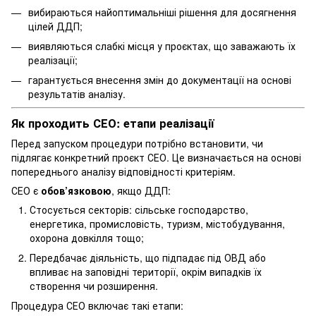
вибираються найоптимальніші рішення для досягнення
цілей ДДП;
виявляються слабкі місця у проєктах, що заважають їх
реалізації;
гарантується внесення змін до документації на основі
результатів аналізу.
Як проходить СЕО: етапи реалізації
Перед запуском процедури потрібно встановити, чи
підлягає конкретний проєкт СЕО. Це визначається на основі
попереднього аналізу відповідності критеріям.
СЕО є
обов’язковою
, якщо ДДП:
Стосується секторів: сільське господарство,
енергетика, промисловість, туризм, містобудування,
охорона довкілля тощо;
Передбачає діяльність, що підпадає під ОВД або
впливає на заповідні території, окрім випадків їх
створення чи розширення.
Процедура СЕО включає такі етапи: