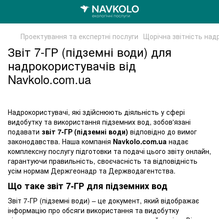
Проектування та експертні послуги
Щорічна звітність над
Звіт 7-ГР (підземні води) для
надрокористувачів від
Navkolo.com.ua
Надрокористувачі, які здійснюють діяльність у сфері
видобутку та використання підземних вод, зобов'язані
подавати
звіт 7-ГР (підземні води)
відповідно до вимог
законодавства. Наша компанія
Navkolo.com.ua
надає
комплексну послугу підготовки та подачі цього звіту онлайн,
гарантуючи правильність, своєчасність та відповідність
усім нормам Держгеонадр та Держводагентства.
Що таке звіт 7-ГР для підземних вод
Звіт 7-ГР (підземні води) – це документ, який відображає
інформацію про обсяги використання та видобутку