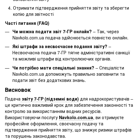
Отримати підтвердження прийняття звіту та зберегти
копію для звітності
Часті питання (FAQ)
Чи можна подати звіт 7-ГР онлайн?
– Так, через
Navkolo.com.ua подача здійснюється повністю онлайн.
Які штрафи за несвоєчасне подання звіту?
–
Несвоєчасна подача 7-ГР тягне адміністративні санкції
та можливі штрафи від контролюючих органів.
Чи потрібно мати спеціальні знання?
– Спеціалісти
Navkolo.com.ua допоможуть правильно заповнити та
подати звіт без додаткових знань.
Висновок
Подача
звiту 7-ГР (підземні води)
для надрокористувачів –
це критично важливий крок для забезпечення законності та
контролю за використанням водних ресурсів.
Використовуючи послугу
Navkolo.com.ua
, ви отримуєте
професійне оформлення, своєчасну подачу та
підтвердження прийняття звіту, що знижує ризики штрафів
та порушень законодавства.